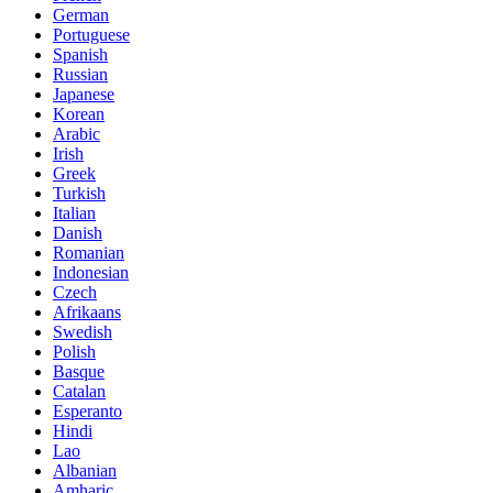
German
Portuguese
Spanish
Russian
Japanese
Korean
Arabic
Irish
Greek
Turkish
Italian
Danish
Romanian
Indonesian
Czech
Afrikaans
Swedish
Polish
Basque
Catalan
Esperanto
Hindi
Lao
Albanian
Amharic