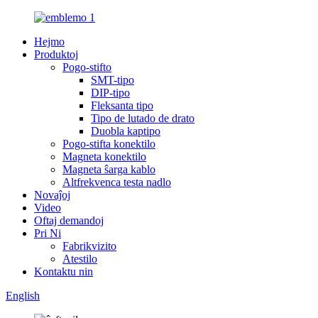
Hejmo
Produktoj
Pogo-stifto
SMT-tipo
DIP-tipo
Fleksanta tipo
Tipo de lutado de drato
Duobla kaptipo
Pogo-stifta konektilo
Magneta konektilo
Magneta ŝarga kablo
Altfrekvenca testa nadlo
Novaĵoj
Video
Oftaj demandoj
Pri Ni
Fabrikvizito
Atestilo
Kontaktu nin
English