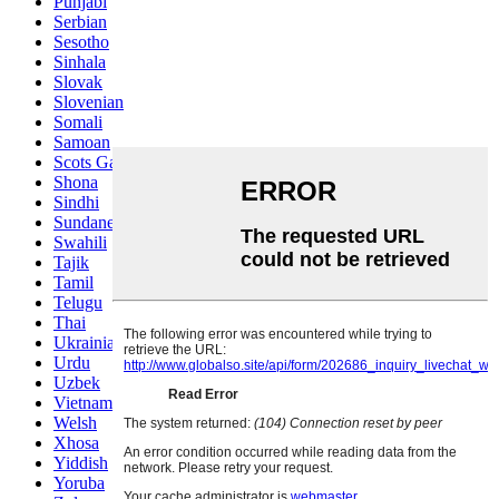
Punjabi
Serbian
Sesotho
Sinhala
Slovak
Slovenian
Somali
Samoan
Scots Gaelic
Shona
Sindhi
Sundanese
Swahili
Tajik
Tamil
Telugu
Thai
Ukrainian
Urdu
Uzbek
Vietnamese
Welsh
Xhosa
Yiddish
Yoruba