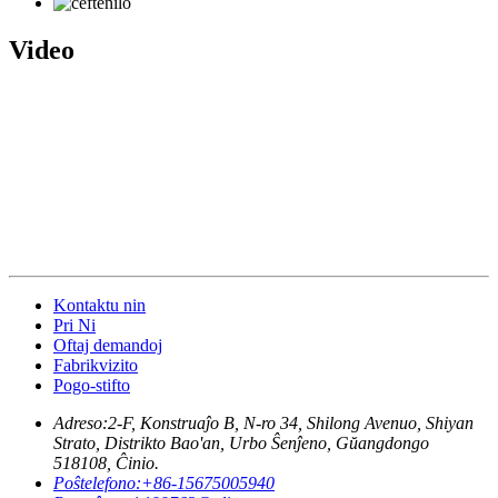
Video
Kontaktu nin
Pri Ni
Oftaj demandoj
Fabrikvizito
Pogo-stifto
Adreso:
2-F, Konstruaĵo B, N-ro 34, Shilong Avenuo, Shiyan
Strato, Distrikto Bao'an, Urbo Ŝenĵeno, Gŭangdongo
518108, Ĉinio.
Poŝtelefono:
+86-15675005940