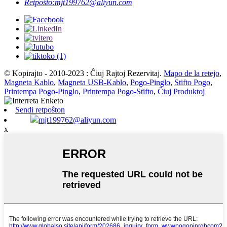
Retpoŝto:
mjt199762@aliyun.com
© Kopirajto - 2010-2023 : Ĉiuj Rajtoj Rezervitaj.
Mapo de la retejo
,
Magneta Kablo
,
Magneta USB-Kablo
,
Pogo-Pinglo
,
Stifto Pogo
,
Printempa Pogo-Pinglo
,
Printempa Pogo-Stifto
,
Ĉiuj Produktoj
Sendi retpoŝton
mjt199762@aliyun.com
x